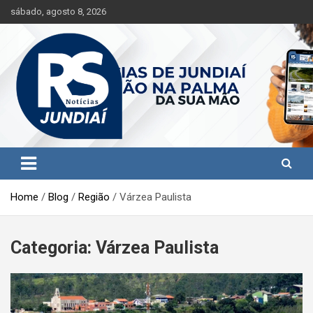
S
sábado, agosto 8, 2026
k
i
p
t
o
c
o
n
t
Jundiaí e região na palma da sua mão!
RS Notícias Jundiaí
e
n
t
Home
Blog
Região
Várzea Paulista
Categoria:
Várzea Paulista