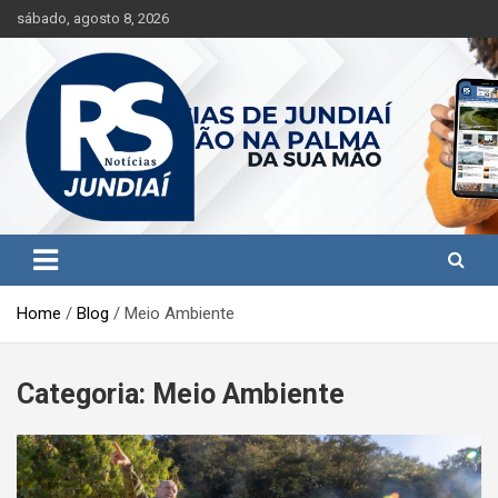
S
sábado, agosto 8, 2026
k
i
p
t
o
c
o
n
t
Jundiaí e região na palma da sua mão!
RS Notícias Jundiaí
e
n
t
Home
Blog
Meio Ambiente
Categoria:
Meio Ambiente