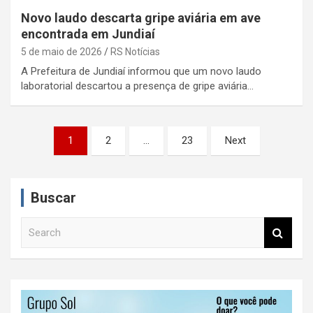
Novo laudo descarta gripe aviária em ave
encontrada em Jundiaí
5 de maio de 2026
RS Notícias
A Prefeitura de Jundiaí informou que um novo laudo
laboratorial descartou a presença de gripe aviária…
P
1
2
…
23
Next
a
g
Buscar
i
n
S
e
a
a
ç
r
c
ã
h