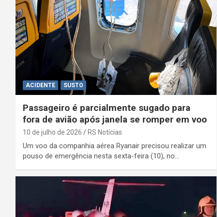
ACIDENTE
SUSTO
Passageiro é parcialmente sugado para
fora de avião após janela se romper em voo
10 de julho de 2026
RS Notícias
Um voo da companhia aérea Ryanair precisou realizar um
pouso de emergência nesta sexta-feira (10), no…