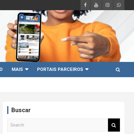
O
MAIS
PORTAIS PARCEIROS
Buscar
S
e
a