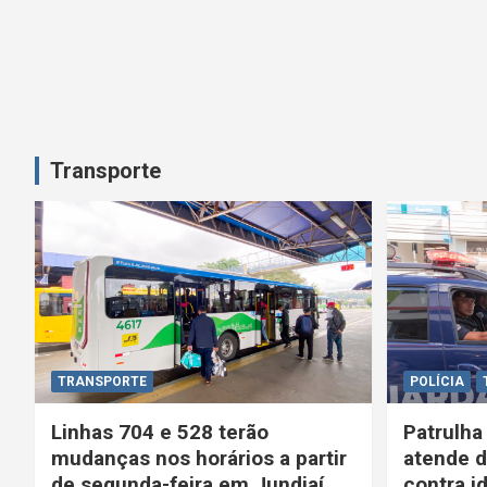
Transporte
TRANSPORTE
POLÍCIA
Linhas 704 e 528 terão
Patrulha
mudanças nos horários a partir
atende d
de segunda-feira em Jundiaí
contra i