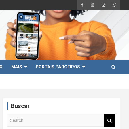
O
MAIS
PORTAIS PARCEIROS
Buscar
S
e
a