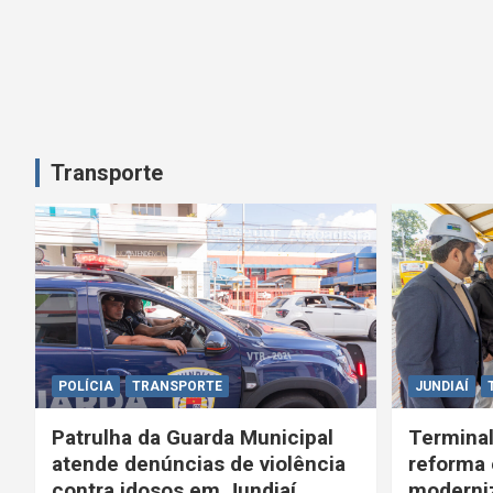
Transporte
POLÍCIA
TRANSPORTE
JUNDIAÍ
Patrulha da Guarda Municipal
Terminal
atende denúncias de violência
reforma 
contra idosos em Jundiaí
moderniz