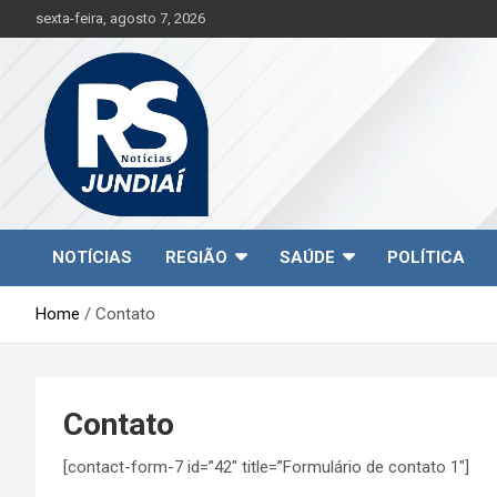
S
sexta-feira, agosto 7, 2026
k
i
p
t
o
c
o
n
t
Jundiaí e região na palma da sua mão!
RS Notícias Jundiaí
e
NOTÍCIAS
REGIÃO
SAÚDE
POLÍTICA
n
t
Home
Contato
Contato
[contact-form-7 id=”42″ title=”Formulário de contato 1″]