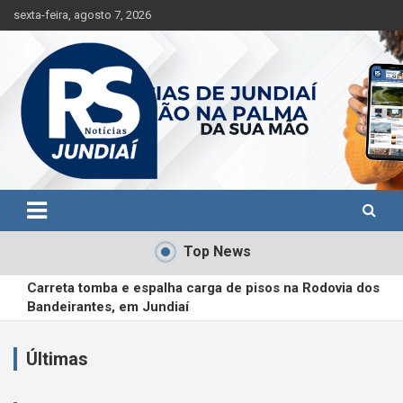
S
sexta-feira, agosto 7, 2026
k
i
p
t
o
c
o
n
t
Jundiaí e região na palma da sua mão!
RS Notícias Jundiaí
e
n
t
Top News
Carreta tomba e espalha carga de pisos na Rodovia dos
Bandeirantes, em Jundiaí
Dia D da Multivacinação será realizado em cinco pontos de
Jundiaí no dia 22
Últimas
Homem é preso após ameaçar companheira de morte em
Itatiba