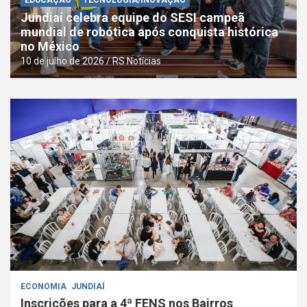
EDUCAÇÃO
TECNOLOGIA/INOVAÇÃO
Jundiaí celebra equipe do SESI campeã
mundial de robótica após conquista histórica
no México
10 de julho de 2026
RS Notícias
ECONOMIA
JUNDIAÍ
Inscrições para a 4ª FENS nos Bairros