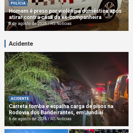
POLÍCIA
Homem é preso por violência doméstica após
atirar contra casa da ex-companheira
5 de agosto de 2026
RS Notícias
Acidente
ACIDENTE
Carreta tomba e espalha carga de pisos na
Rodovia dos Bandeirantes, em Jundiaí
6 de agosto de 2026
RS Notícias