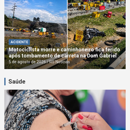
ACIDENTE
Motociclista morre e caminhoneiro fica ferido
após tombamento de carreta na Dom Gabriel
5 de agosto de 2026
RS Notícias
Saúde