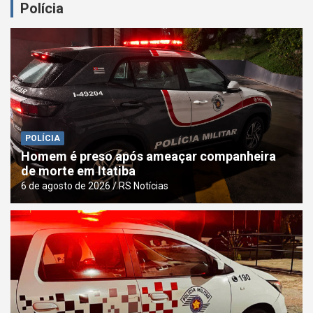
Polícia
Ciclone bomba: Governo de SP espera ventania de até 100
km/h a partir desta quinta (06)
Motociclista morre e caminhoneiro fica ferido após
tombamento de carreta na Dom Gabriel
POLÍCIA
Homem é preso após ameaçar companheira
de morte em Itatiba
6 de agosto de 2026
RS Notícias