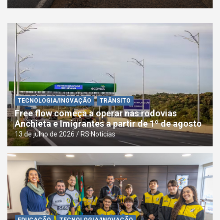
TECNOLOGIA/INOVAÇÃO
TRÂNSITO
Free flow começa a operar nas rodovias
Anchieta e Imigrantes a partir de 1º de agosto
13 de julho de 2026
RS Notícias