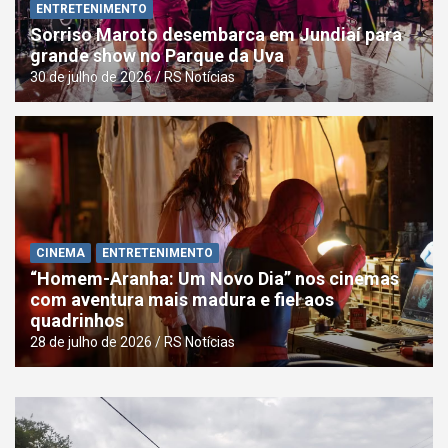
ENTRETENIMENTO
Sorriso Maroto desembarca em Jundiaí para
grande show no Parque da Uva
30 de julho de 2026
RS Notícias
CINEMA
ENTRETENIMENTO
“Homem-Aranha: Um Novo Dia” nos cinemas
com aventura mais madura e fiel aos
quadrinhos
28 de julho de 2026
RS Notícias