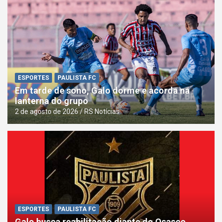
ESPORTES
PAULISTA FC
Em tarde de sono, Galo dorme e acorda na
lanterna do grupo
2 de agosto de 2026
RS Notícias
ESPORTES
PAULISTA FC
Galo busca reabilitação diante do Osasco