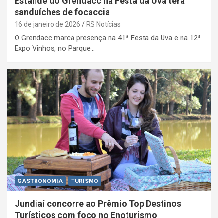
Estande do Grendacc na Festa da Uva terá
sanduíches de focaccia
16 de janeiro de 2026
RS Notícias
O Grendacc marca presença na 41ª Festa da Uva e na 12ª
Expo Vinhos, no Parque…
GASTRONOMIA
TURISMO
Jundiaí concorre ao Prêmio Top Destinos
Turísticos com foco no Enoturismo