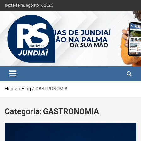
S
sexta-feira, agosto 7, 2026
k
i
p
t
o
c
o
n
t
Jundiaí e região na palma da sua mão!
RS Notícias Jundiaí
e
n
t
Home
Blog
GASTRONOMIA
Categoria:
GASTRONOMIA