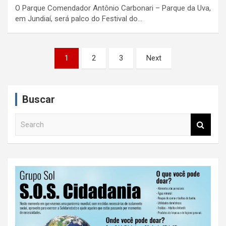
O Parque Comendador Antônio Carbonari – Parque da Uva,
em Jundiaí, será palco do Festival do…
P
1
2
3
Next
a
g
Buscar
i
n
S
e
a
a
ç
r
c
ã
h
o
d
e