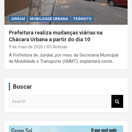
JUNDIAÍ
MOBILIDADE URBANA
TRÂNSITO
Prefeitura realiza mudanças viárias na
Chácara Urbana a partir do dia 10
9 de maio de 2026
RS Notícias
A Prefeitura de Jundiaí, por meio da Secretaria Municipal
de Mobilidade e Transporte (SMMT), implantará neste…
Buscar
S
e
a
r
c
h