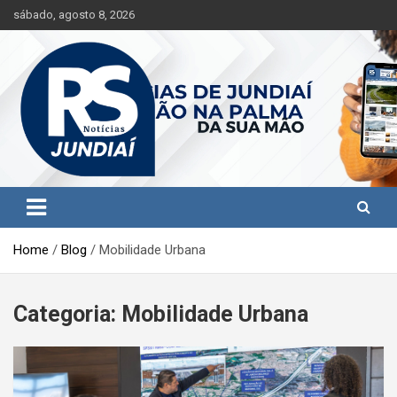
S
sábado, agosto 8, 2026
k
i
p
t
o
c
o
n
t
Jundiaí e região na palma da sua mão!
RS Notícias Jundiaí
e
n
t
Home
Blog
Mobilidade Urbana
Categoria:
Mobilidade Urbana