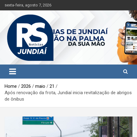
S
sexta-feira, agosto 7, 2026
k
i
p
t
o
c
o
n
t
Jundiaí e região na palma da sua mão!
RS Notícias Jundiaí
e
n
t
Home
2026
maio
21
Após renovação da frota, Jundiaí inicia revitalização de abrigos
de ônibus