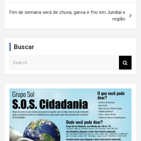
v
e
Fim de semana será de chuva, garoa e frio em Jundiaí e
região
g
a
ç
Buscar
ã
S
o
e
d
a
r
e
c
P
h
o
s
t