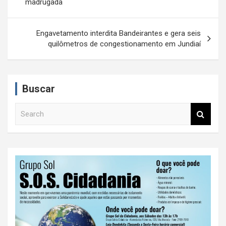
a
madrugada
v
e
Engavetamento interdita Bandeirantes e gera seis
quilômetros de congestionamento em Jundiaí
g
a
ç
Buscar
ã
S
o
e
d
a
r
e
c
P
h
o
s
t