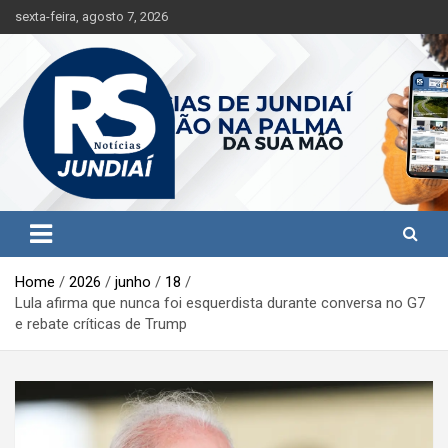
S
sexta-feira, agosto 7, 2026
k
i
p
t
o
c
o
n
t
Jundiaí e região na palma da sua mão!
RS Notícias Jundiaí
e
n
t
Home
2026
junho
18
Lula afirma que nunca foi esquerdista durante conversa no G7
e rebate críticas de Trump