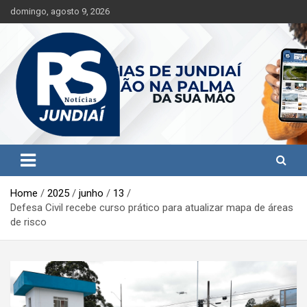
S
domingo, agosto 9, 2026
k
i
p
t
o
c
o
n
t
Jundiaí e região na palma da sua mão!
RS Notícias Jundiaí
e
n
t
Home
2025
junho
13
Defesa Civil recebe curso prático para atualizar mapa de áreas
de risco