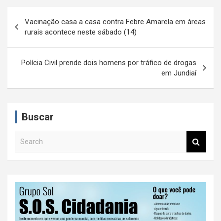
N
Vacinação casa a casa contra Febre Amarela em áreas
a
rurais acontece neste sábado (14)
v
e
Polícia Civil prende dois homens por tráfico de drogas
em Jundiaí
g
a
ç
Buscar
ã
S
o
e
d
a
r
e
c
P
h
o
s