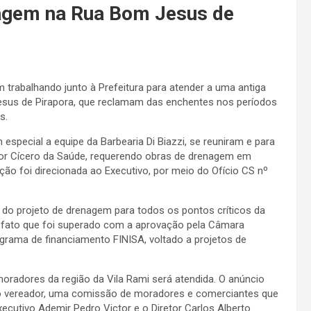
nagem na Rua Bom Jesus de
 trabalhando junto à Prefeitura para atender a uma antiga
esus de Pirapora, que reclamam das enchentes nos períodos
s.
special a equipe da Barbearia Di Biazzi, se reuniram e para
or Cícero da Saúde, requerendo obras de drenagem em
ção foi direcionada ao Executivo, por meio do Ofício CS nº
o projeto de drenagem para todos os pontos críticos da
a, fato que foi superado com a aprovação pela Câmara
ograma de financiamento FINISA, voltado a projetos de
moradores da região da Vila Rami será atendida. O anúncio
io vereador, uma comissão de moradores e comerciantes que
cutivo Ademir Pedro Victor e o Diretor Carlos Alberto.