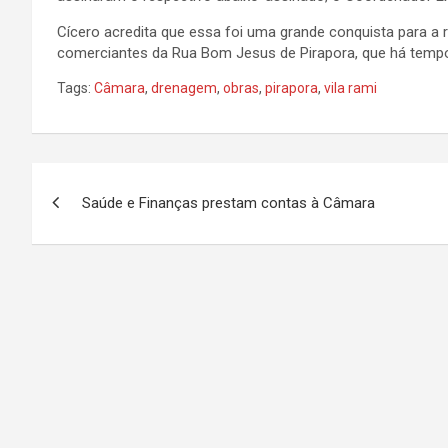
Cícero acredita que essa foi uma grande conquista para a 
comerciantes da Rua Bom Jesus de Pirapora, que há tempo
Tags:
Câmara
,
drenagem
,
obras
,
pirapora
,
vila rami
N
Saúde e Finanças prestam contas à Câmara
a
v
e
g
a
ç