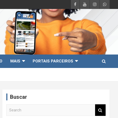
O
MAIS
PORTAIS PARCEIROS
Buscar
S
e
a