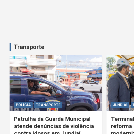
Transporte
POLÍCIA
TRANSPORTE
JUNDIAÍ
Patrulha da Guarda Municipal
Terminal
atende denúncias de violência
reforma 
contra idosos em Jundiaí
moderniz