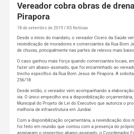
Vereador cobra obras de dre
Pirapora
18 de setembro de 2019
RS Notícias
Desde o início do mandato, o vereador Cícero da Saúde vem
reivindicação de moradores e comerciantes da Rua Bom J
de chuvas, principalmente nas partes de relevos mais baixo
O caso ganhou mais força quando comerciantes locais, em e
fazer um abaixo-assinado, que foi encaminhado ao veread
trecho específico da Rua Bom Jesus de Pirapora. A solicita
256/18.
Desde então, o vereador vem acompanhando a elaboração d
via. O único empecilho era a disponibilização orçamentári
Municipal do Projeto de Lei do Executivo que autoriza o pr
melhoria de infraestrutura em Jundiaí.
Com a disponibilização orçamentária, a reivindicação dos 
foi feito em reunião que contou com a presença do própr
assinaram o respectivo abaixo-assinado, o Coordenador Exe