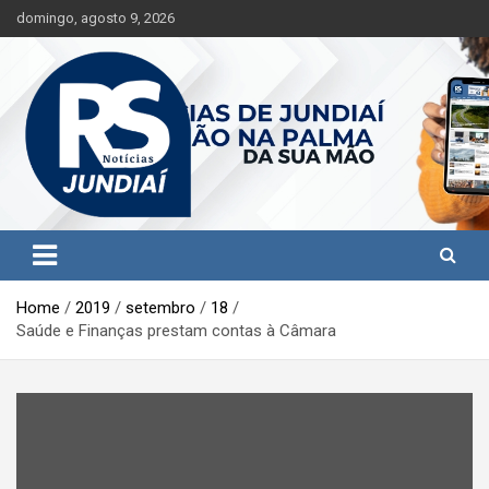
S
domingo, agosto 9, 2026
k
i
p
t
o
c
o
n
t
Jundiaí e região na palma da sua mão!
RS Notícias Jundiaí
e
n
t
Home
2019
setembro
18
Saúde e Finanças prestam contas à Câmara