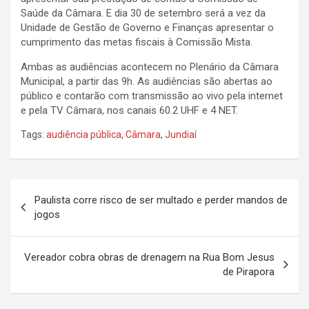
Saúde da Câmara. E dia 30 de setembro será a vez da
Unidade de Gestão de Governo e Finanças apresentar o
cumprimento das metas fiscais à Comissão Mista.
Ambas as audiências acontecem no Plenário da Câmara
Municipal, a partir das 9h. As audiências são abertas ao
público e contarão com transmissão ao vivo pela internet
e pela TV Câmara, nos canais 60.2 UHF e 4 NET.
Tags:
audiência pública
,
Câmara
,
Jundiaí
N
Paulista corre risco de ser multado e perder mandos de
a
jogos
v
e
Vereador cobra obras de drenagem na Rua Bom Jesus
de Pirapora
g
a