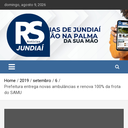
S
domingo, agosto 9, 2026
k
i
p
t
o
c
o
n
t
Jundiaí e região na palma da sua mão!
RS Notícias Jundiaí
e
n
t
Home
2019
setembro
6
Prefeitura entrega novas ambulâncias e renova 100% da frota
do SAMU