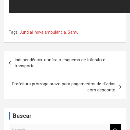
Tags:
Jundiaí
,
nova ambulância
,
Samu
N
Independência: confira o esquema de trânsito e
a
transporte
v
e
Prefeitura prorroga prazo para pagamentos de dívidas
com desconto
g
a
ç
Buscar
ã
S
o