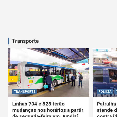
o
s
t
Transporte
TRANSPORTE
POLÍCIA
Linhas 704 e 528 terão
Patrulha
mudanças nos horários a partir
atende d
de segunda-feira em Jundiaí
contra i