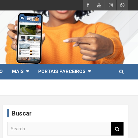
O
MAIS
PORTAIS PARCEIROS
Buscar
S
e
a