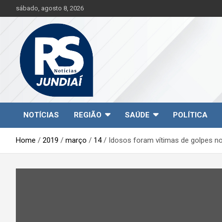
S
sábado, agosto 8, 2026
k
i
p
t
o
c
o
n
t
Jundiaí e região na palma da sua mão!
RS Notícias Jundiaí
e
NOTÍCIAS
REGIÃO
SAÚDE
POLÍTICA
n
t
Home
2019
março
14
Idosos foram vítimas de golpes no