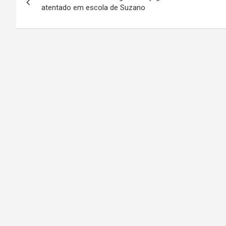
a
atentado em escola de Suzano
v
e
g
a
ç
ã
o
d
e
P