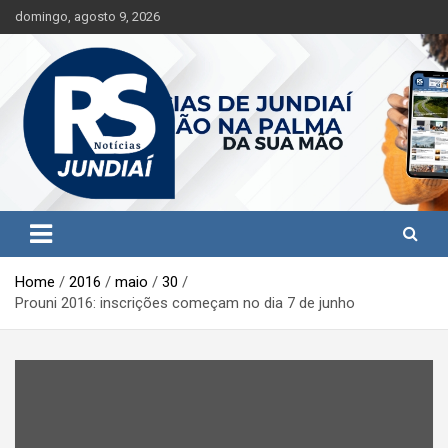
S
domingo, agosto 9, 2026
k
i
p
t
o
c
o
n
t
Jundiaí e região na palma da sua mão!
RS Notícias Jundiaí
e
n
t
Home
2016
maio
30
Prouni 2016: inscrições começam no dia 7 de junho