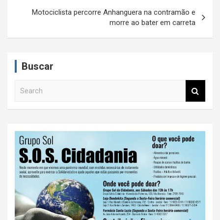
v
Motociclista percorre Anhanguera na contramão e
e
morre ao bater em carreta
g
a
Buscar
ç
ã
S
e
o
a
d
r
c
e
h
P
o
s
t