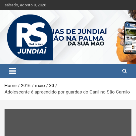
S
sábado, agosto 8, 2026
k
i
p
t
o
c
o
n
t
Jundiaí e região na palma da sua mão!
RS Notícias Jundiaí
e
n
t
Home
2016
maio
30
Adolescente é apreendido por guardas do Canil no São Camilo