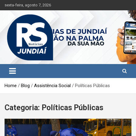
S
sexta-feira, agosto 7, 2026
k
i
p
t
o
c
o
n
t
Jundiaí e região na palma da sua mão!
RS Notícias Jundiaí
e
n
t
Home
Blog
Assistência Social
Políticas Públicas
Categoria:
Políticas Públicas