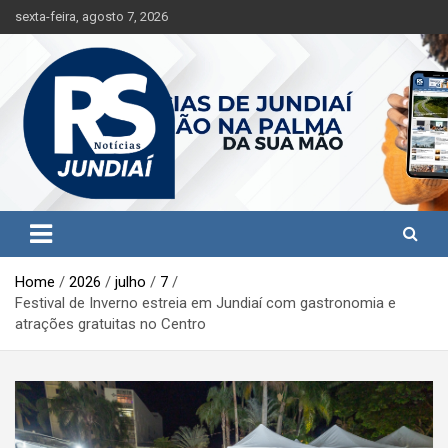
S
sexta-feira, agosto 7, 2026
k
i
p
t
o
c
o
n
t
Jundiaí e região na palma da sua mão!
RS Notícias Jundiaí
e
n
t
Home
2026
julho
7
Festival de Inverno estreia em Jundiaí com gastronomia e
atrações gratuitas no Centro