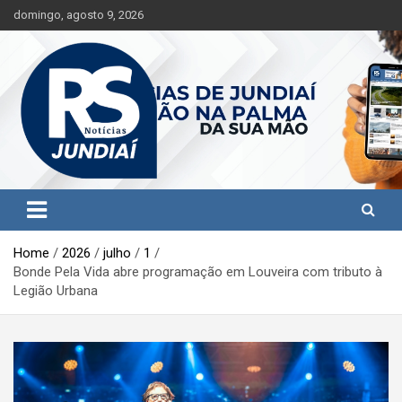
S
domingo, agosto 9, 2026
k
i
p
t
o
c
o
n
t
Jundiaí e região na palma da sua mão!
RS Notícias Jundiaí
e
n
t
Home
2026
julho
1
Bonde Pela Vida abre programação em Louveira com tributo à
Legião Urbana