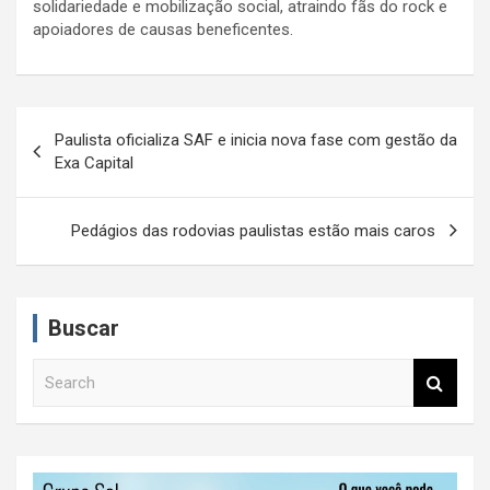
solidariedade e mobilização social, atraindo fãs do rock e
apoiadores de causas beneficentes.
N
Paulista oficializa SAF e inicia nova fase com gestão da
a
Exa Capital
v
e
Pedágios das rodovias paulistas estão mais caros
g
a
Buscar
ç
ã
S
e
o
a
d
r
c
e
h