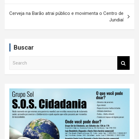
v
e
Cerveja na Barão atrai público e movimenta o Centro de
Jundiaí
g
a
ç
Buscar
ã
S
o
e
d
a
r
e
c
P
h
o
s
t