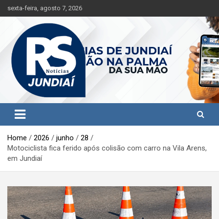
S
sexta-feira, agosto 7, 2026
k
i
p
t
o
c
o
n
t
Jundiaí e região na palma da sua mão!
RS Notícias Jundiaí
e
n
t
Home
2026
junho
28
Motociclista fica ferido após colisão com carro na Vila Arens,
em Jundiaí