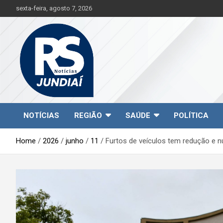
S
sexta-feira, agosto 7, 2026
k
i
p
t
o
c
o
n
t
Jundiaí e região na palma da sua mão!
RS Notícias Jundiaí
e
NOTÍCIAS
REGIÃO
SAÚDE
POLÍTICA
n
t
Home
2026
junho
11
Furtos de veículos tem redução e 