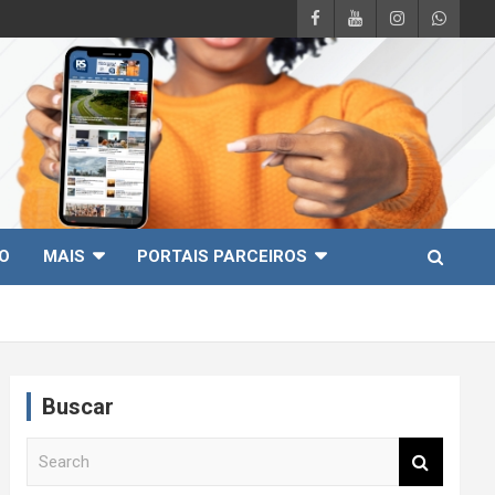
O
MAIS
PORTAIS PARCEIROS
Buscar
S
e
a