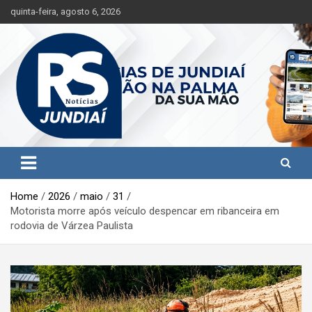
S
quinta-feira, agosto 6, 2026
k
i
p
t
o
c
o
n
t
Jundiaí e região na palma da sua mão!
RS Notícias Jundiaí
e
n
t
Home
2026
maio
31
Motorista morre após veículo despencar em ribanceira em
rodovia de Várzea Paulista