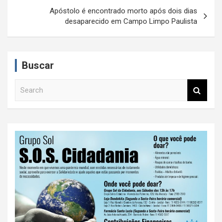
e
Apóstolo é encontrado morto após dois dias
desaparecido em Campo Limpo Paulista
g
a
ç
Buscar
ã
S
o
e
d
a
r
e
c
P
h
o
s
t