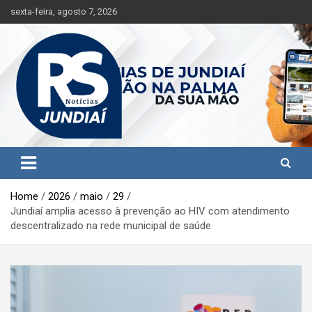
S
sexta-feira, agosto 7, 2026
k
i
p
t
o
c
o
n
t
Jundiaí e região na palma da sua mão!
RS Notícias Jundiaí
e
n
t
Home
2026
maio
29
Jundiaí amplia acesso à prevenção ao HIV com atendimento
descentralizado na rede municipal de saúde