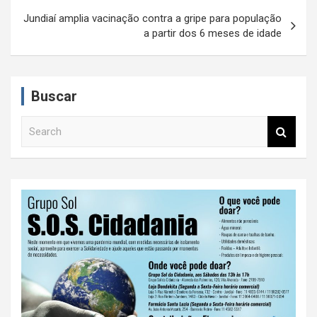
e
Jundiaí amplia vacinação contra a gripe para população
a partir dos 6 meses de idade
g
a
ç
Buscar
ã
S
o
e
d
a
r
e
c
P
h
o
s
t