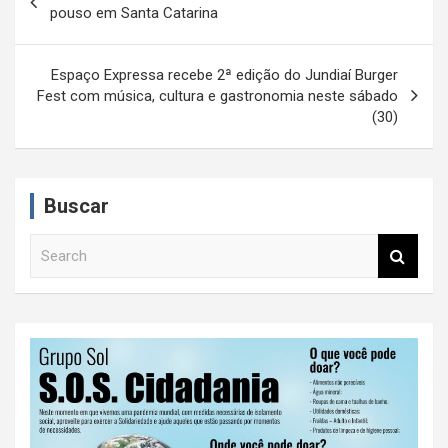
a
pouso em Santa Catarina
v
e
Espaço Expressa recebe 2ª edição do Jundiaí Burger
Fest com música, cultura e gastronomia neste sábado
g
(30)
a
ç
ã
Buscar
o
S
d
e
a
e
r
P
c
h
o
s
t