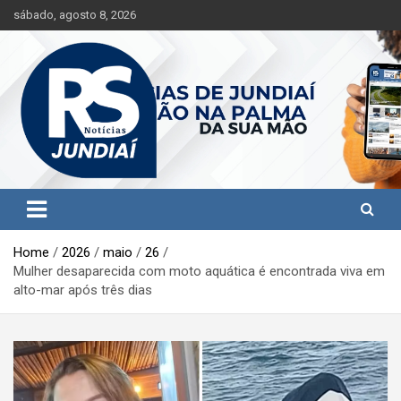
S
sábado, agosto 8, 2026
k
i
p
t
o
c
o
n
t
Jundiaí e região na palma da sua mão!
RS Notícias Jundiaí
e
n
t
Home
2026
maio
26
Mulher desaparecida com moto aquática é encontrada viva em
alto-mar após três dias