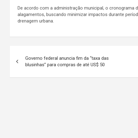
De acordo com a administração municipal, o cronograma de
alagamentos, buscando minimizar impactos durante período
drenagem urbana.
N
Governo federal anuncia fim da “taxa das
a
blusinhas” para compras de até US$ 50
v
e
g
a
ç