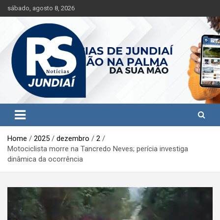
S
sábado, agosto 8, 2026
k
i
p
t
o
c
o
n
t
Jundiaí e região na palma da sua mão!
RS Notícias Jundiaí
e
n
t
Home
2025
dezembro
2
Motociclista morre na Tancredo Neves; perícia investiga
dinâmica da ocorrência