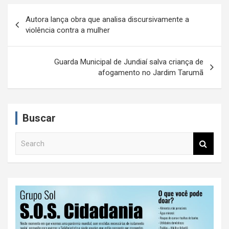
N
Autora lança obra que analisa discursivamente a
a
violência contra a mulher
v
e
Guarda Municipal de Jundiaí salva criança de
afogamento no Jardim Tarumã
g
a
ç
Buscar
ã
S
o
e
d
a
r
e
c
P
h
o
s