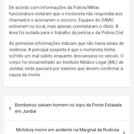
De acordo com informações da Polícia Militar,
funcionários notaram que o motorista não respondia aos
chamados e acionaram o socorro. Equipes do SAMU
estiveram no local, mas apenas constataram o óbito. A
área foi isolada para o trabalho da perícia e da Polícia Civil.
As primeiras informações indicam que não havia sinais de
violência. A principal suspeita é que o motorista tenha
sofrido um mal súbito enquanto descansava no veículo. O
corpo foi encaminhado ao Instituto Médico Legal (IML) de
Jundiaí, onde passará por exames que devem confirmar a
causa da morte.
N
Bombeiros salvam homem no topo da Ponte Estaiada
a
em Jundiaí
v
e
Motoboy morre em acidente na Marginal da Rodovia