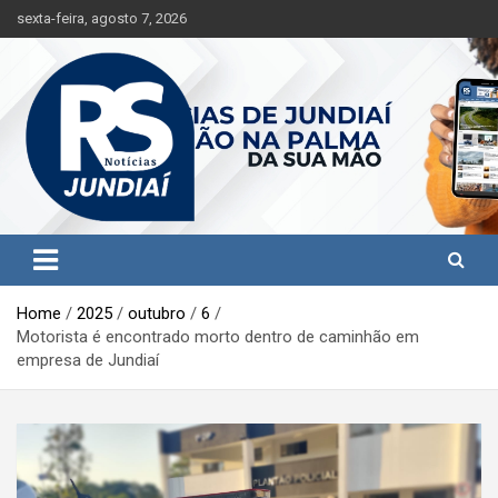
S
sexta-feira, agosto 7, 2026
k
i
p
t
o
c
o
n
t
Jundiaí e região na palma da sua mão!
RS Notícias Jundiaí
e
n
t
Home
2025
outubro
6
Motorista é encontrado morto dentro de caminhão em
empresa de Jundiaí