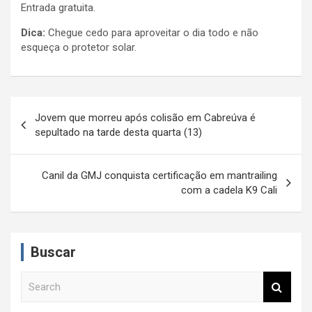
Entrada gratuita.
Dica:
Chegue cedo para aproveitar o dia todo e não
esqueça o protetor solar.
N
Jovem que morreu após colisão em Cabreúva é
a
sepultado na tarde desta quarta (13)
v
e
Canil da GMJ conquista certificação em mantrailing
com a cadela K9 Cali
g
a
ç
Buscar
ã
S
o
e
d
a