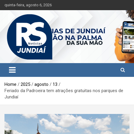
S
quinta-feira, agosto 6, 2026
k
i
p
t
o
c
o
n
t
Jundiaí e região na palma da sua mão!
RS Notícias Jundiaí
e
n
t
Home
2025
agosto
13
Feriado da Padroeira tem atrações gratuitas nos parques de
Jundiaí