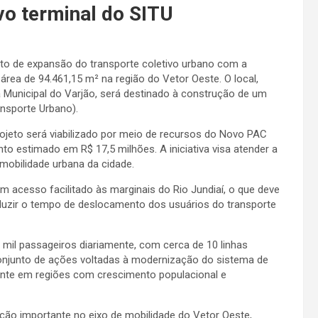
vo terminal do SITU
jeto de expansão do transporte coletivo urbano com a
área de 94.461,15 m² na região do Vetor Oeste. O local,
a Municipal do Varjão, será destinado à construção de um
ansporte Urbano).
ojeto será viabilizado por meio de recursos do Novo PAC
 estimado em R$ 17,5 milhões. A iniciativa visa atender a
 mobilidade urbana da cidade.
om acesso facilitado às marginais do Rio Jundiaí, o que deve
reduzir o tempo de deslocamento dos usuários do transporte
0 mil passageiros diariamente, com cerca de 10 linhas
conjunto de ações voltadas à modernização do sistema de
ente em regiões com crescimento populacional e
ção importante no eixo de mobilidade do Vetor Oeste,