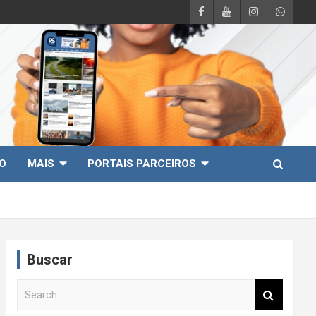
O
MAIS
PORTAIS PARCEIROS
Buscar
S
e
a