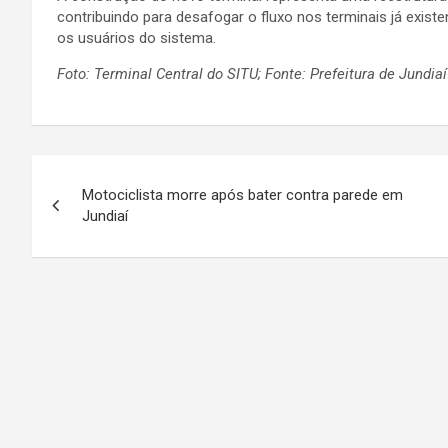
contribuindo para desafogar o fluxo nos terminais já existe
os usuários do sistema.
Foto: Terminal Central do SITU; Fonte: Prefeitura de Jundiaí
N
Motociclista morre após bater contra parede em
a
Jundiaí
v
e
g
a
ç