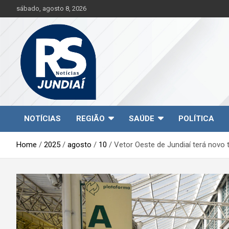
S
sábado, agosto 8, 2026
k
i
p
t
o
c
o
n
t
Jundiaí e região na palma da sua mão!
RS Notícias Jundiaí
e
NOTÍCIAS
REGIÃO
SAÚDE
POLÍTICA
n
t
Home
2025
agosto
10
Vetor Oeste de Jundiaí terá novo 