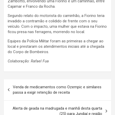
Zambotto, envolvendo uma Fiorino e um caminhão, entre
Cajamar e Franco da Rocha.
Segundo relato do motorista do caminhão, a Fiorino teria
invadido a contramão e colidido de frente com o seu
veículo. Com o impacto, uma mulher que estava na Fiorino
ficou presa nas ferragens, morrendo no local.
Equipes da Polícia Militar foram as primeiras a chegar ao
local e prestaram os atendimentos iniciais até a chegada
do Corpo de Bombeiros.
Colaboração: Rafael Fua
N
Venda de medicamentos como Ozempic e similares
a
passa a exigir retenção de receita
v
e
Alerta de geada na madrugada e manhã desta quarta
(25) para Jundiaí e região