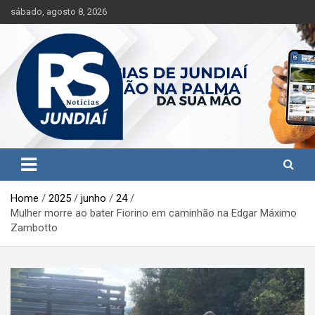
S
sábado, agosto 8, 2026
k
i
p
t
o
c
o
n
t
Jundiaí e região na palma da sua mão!
RS Notícias Jundiaí
e
n
t
Home
2025
junho
24
Mulher morre ao bater Fiorino em caminhão na Edgar Máximo
Zambotto