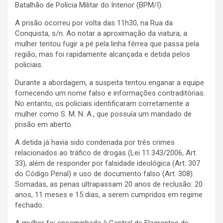
Batalhão de Polícia Militar do Interior (BPM/I).
A prisão ocorreu por volta das 11h30, na Rua da
Conquista, s/n. Ao notar a aproximação da viatura, a
mulher tentou fugir a pé pela linha férrea que passa pela
região, mas foi rapidamente alcançada e detida pelos
policiais.
Durante a abordagem, a suspeita tentou enganar a equipe
fornecendo um nome falso e informações contraditórias.
No entanto, os policiais identificaram corretamente a
mulher como S. M. N. A., que possuía um mandado de
prisão em aberto.
A detida já havia sido condenada por três crimes
relacionados ao tráfico de drogas (Lei 11.343/2006, Art.
33), além de responder por falsidade ideológica (Art. 307
do Código Penal) e uso de documento falso (Art. 308).
Somadas, as penas ultrapassam 20 anos de reclusão: 20
anos, 11 meses e 15 dias, a serem cumpridos em regime
fechado.
A mulher foi encaminhada à Central de Flagrantes de