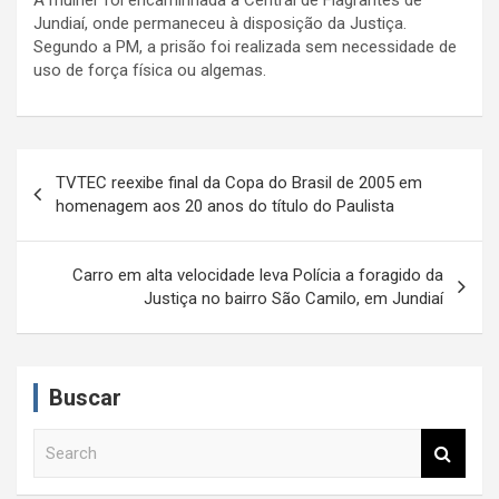
Jundiaí, onde permaneceu à disposição da Justiça.
Segundo a PM, a prisão foi realizada sem necessidade de
uso de força física ou algemas.
N
TVTEC reexibe final da Copa do Brasil de 2005 em
a
homenagem aos 20 anos do título do Paulista
v
e
Carro em alta velocidade leva Polícia a foragido da
Justiça no bairro São Camilo, em Jundiaí
g
a
ç
Buscar
ã
S
o
e
d
a