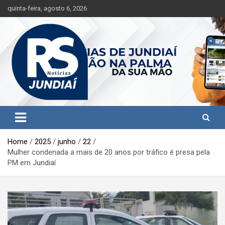
S
quinta-feira, agosto 6, 2026
k
i
p
t
o
c
o
n
t
Jundiaí e região na palma da sua mão!
RS Notícias Jundiaí
e
n
t
Home
2025
junho
22
Mulher condenada a mais de 20 anos por tráfico é presa pela
PM em Jundiaí