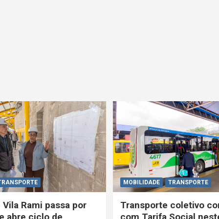
TRANSPORTE
MOBILIDADE
TRANSPORTE
 Vila Rami passa por
Transporte coletivo co
e abre ciclo de
com Tarifa Social nest