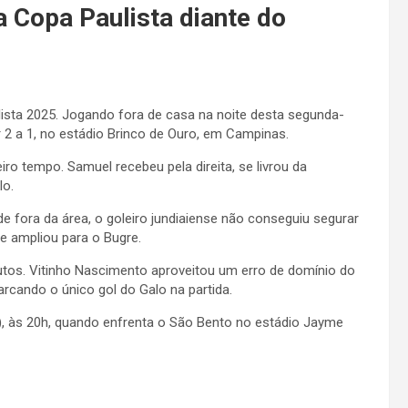
a Copa Paulista diante do
lista 2025. Jogando fora de casa na noite desta segunda-
r 2 a 1, no estádio Brinco de Ouro, em Campinas.
ro tempo. Samuel recebeu pela direita, se livrou da
lo.
de fora da área, o goleiro jundiaiense não conseguiu segurar
e ampliou para o Bugre.
utos. Vitinho Nascimento aproveitou um erro de domínio do
arcando o único gol do Galo na partida.
0), às 20h, quando enfrenta o São Bento no estádio Jayme