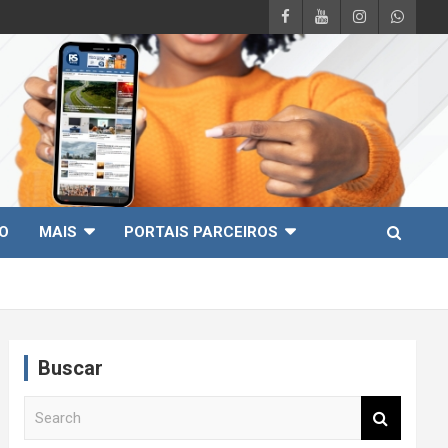
O
MAIS
PORTAIS PARCEIROS
Buscar
S
e
a