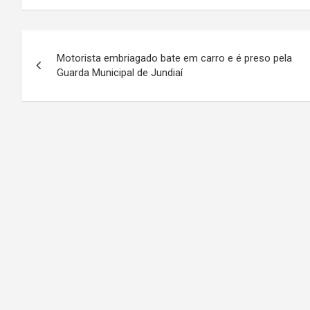
N
Motorista embriagado bate em carro e é preso pela
a
Guarda Municipal de Jundiaí
v
e
g
a
ç
ã
o
d