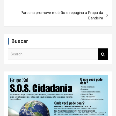
a
v
Parceria promove mutirão e repagina a Praça da
e
Bandeira
g
a
Buscar
ç
ã
S
e
o
a
d
r
c
e
h
P
o
s
t