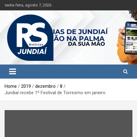
S
sexta-feira, agosto 7, 2026
k
i
p
t
o
c
o
n
t
Jundiaí e região na palma da sua mão!
RS Notícias Jundiaí
e
n
t
Home
2019
dezembro
8
Jundiaí recebe 1º Festival de Torresmo em janeiro