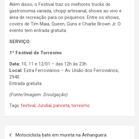
Além disso, o Festival traz os melhores trucks de
gastronomia variada, chopp artesanal, shows ao vivo e
área de recreação para os pequenos. Entre os shows,
covers de Tim Maia, Queen, Guns e Charlie Brown Jr. O
evento tem entrada gratuita.
SERVIÇO:
1º Festival de Torresmo
Data:
10, 11 e 12/01 – das 12h às 23h
Local:
Extra Ferroviários – Av. União dos Ferroviários,
2940.
Entrada gratuita
(Fonte/Imagem: Divulgação)
Tags:
festival
,
Jundiaí
,
panceta
,
torresmo
N
Motociclista bate em mureta na Anhanguera