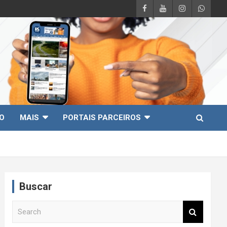
O
MAIS
PORTAIS PARCEIROS
Buscar
S
e
a