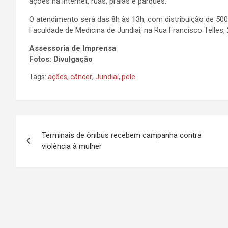
ações na internet, ruas, praias e parques.
O atendimento será das 8h às 13h, com distribuição de 5
Faculdade de Medicina de Jundiaí, na Rua Francisco Telles
Assessoria de Imprensa
Fotos: Divulgação
Tags:
ações
,
câncer
,
Jundiaí
,
pele
N
Terminais de ônibus recebem campanha contra
a
violência à mulher
v
e
g