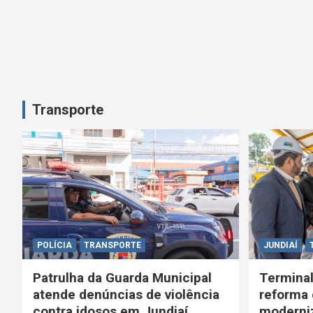
Transporte
POLÍCIA
TRANSPORTE
JUNDIAÍ
Patrulha da Guarda Municipal
Terminal
atende denúncias de violência
reforma 
contra idosos em Jundiaí
moderniz