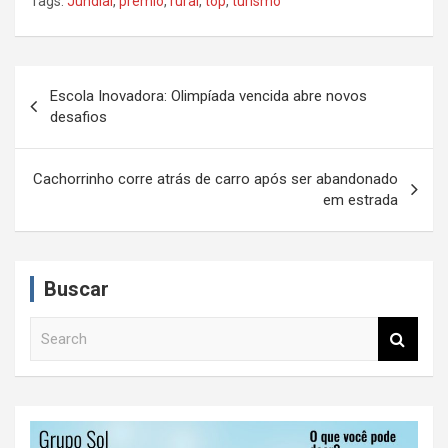
Tags:
Jundiaí
,
prêmio
,
rural
,
top
,
turismo
N
Escola Inovadora: Olimpíada vencida abre novos
a
desafios
v
e
Cachorrinho corre atrás de carro após ser abandonado
em estrada
g
a
ç
Buscar
ã
S
o
e
d
a
r
e
c
P
h