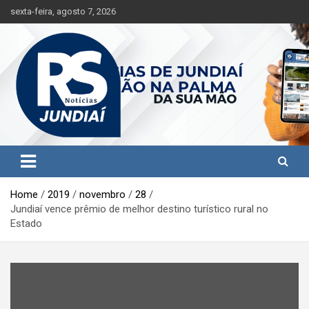
S
sexta-feira, agosto 7, 2026
k
i
p
t
o
c
o
n
t
Jundiaí e região na palma da sua mão!
RS Notícias Jundiaí
e
n
t
Home
2019
novembro
28
Jundiaí vence prêmio de melhor destino turístico rural no
Estado