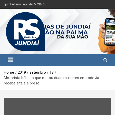
S
quinta-feira, agosto 6, 2026
k
i
p
t
o
c
o
n
t
Jundiaí e região na palma da sua mão!
RS Notícias Jundiaí
e
n
t
Home
2019
setembro
18
Motorista bêbado que matou duas mulheres em rodovia
recebe alta e é preso