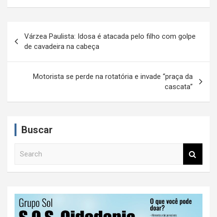
N
Várzea Paulista: Idosa é atacada pelo filho com golpe
a
de cavadeira na cabeça
v
e
Motorista se perde na rotatória e invade “praça da
cascata”
g
a
ç
Buscar
ã
S
o
e
d
a
r
e
c
P
h
o