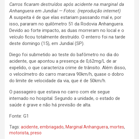
Carros ficaram destruídos após acidente na marginal da
Anhanguera em Jundiaí — Fotos: (reprodução internet)
A suspeita é de que elas estariam passando mal e, por
isso, pararam no quilômetro 51 da Rodovia Anhanguera.
Devido ao forte impacto, as duas morreram no local e o
veículo ficou totalmente destruído. O enterro foi na tarde
deste domingo (15), em Jundiaí (SP).
Diego foi submetido ao teste do bafômetro no dia do
acidente, que apontou a presença de 0,62mg/L de ar
expelido, o que caracteriza crime de trânsito. Além disso,
o velocímetro do carro marcava 90km/h, quase o dobro
do limite de velocidade da via, que é de 50km/h.
O passageiro que estava no carro com ele segue
internado no hospital. Segundo a unidade, o estado de
saúde é grave e não há previsão de alta.
Fonte: G1
Tags:
acidente
,
embriagado
,
Marginal Anhanguera
,
mortes
,
motorista
,
preso