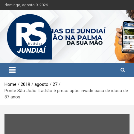
S
domingo, agosto 9, 2026
k
i
p
t
o
c
o
n
t
Jundiaí e região na palma da sua mão!
RS Notícias Jundiaí
e
n
t
Home
2019
agosto
27
Ponte São João: Ladrão é preso após invadir casa de idosa de
87 anos