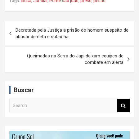
Tags:
idosa
,
Jundiaí
,
Ponte são joão
,
preso
,
prisão
N
Decretada pela Justiça a prisão do homem suspeito de
a
abusar de neta e sobrinha
v
e
Queimadas na Serra do Japi deixam equipes de
combate em alerta
g
a
ç
Buscar
ã
S
o
e
d
a
r
e
c
P
h