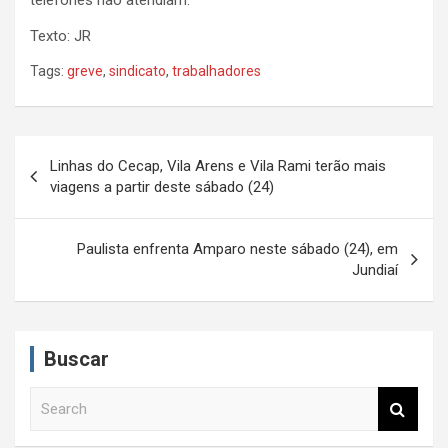
Texto: JR
Tags:
greve
,
sindicato
,
trabalhadores
N
Linhas do Cecap, Vila Arens e Vila Rami terão mais
a
viagens a partir deste sábado (24)
v
e
Paulista enfrenta Amparo neste sábado (24), em
Jundiaí
g
a
ç
Buscar
ã
S
o
e
d
a