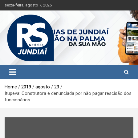
S
sexta-feira, agosto 7, 2026
k
i
p
t
o
c
o
n
t
Jundiaí e região na palma da sua mão!
RS Notícias Jundiaí
e
n
t
Home
2019
agosto
23
Itupeva: Construtora é denunciada por não pagar rescisão dos
funcionários