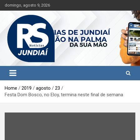
S
domingo, agosto 9, 2026
k
i
p
t
o
c
o
n
t
Jundiaí e região na palma da sua mão!
RS Notícias Jundiaí
e
n
t
Home
2019
agosto
23
Festa Dom Bosco, no Eloy, termina neste final de semana