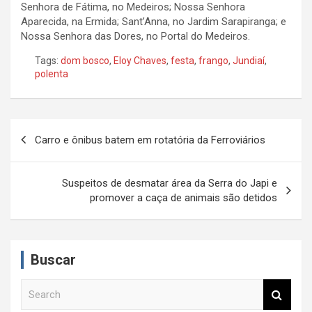
Senhora de Fátima, no Medeiros; Nossa Senhora
Aparecida, na Ermida; Sant’Anna, no Jardim Sarapiranga; e
Nossa Senhora das Dores, no Portal do Medeiros.
Tags:
dom bosco
,
Eloy Chaves
,
festa
,
frango
,
Jundiaí
,
polenta
N
Carro e ônibus batem em rotatória da Ferroviários
a
v
Suspeitos de desmatar área da Serra do Japi e
e
promover a caça de animais são detidos
g
a
Buscar
ç
ã
S
e
o