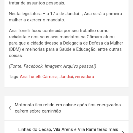
tratar de assuntos pessoais.
Nesta legislatura – a 17.a de Jundiaí -, Ana será a primeira
mulher a exercer o mandato.
Ana Tonelli ficou conhecida por seu trabalho como
radialista e nos seus seis mandatos na Câmara atuou
para que a cidade tivesse a Delegacia de Defesa da Mulher
(DDM) e melhorias para a Saúde e Educação, entre outras
coisas.
(Fonte: Facebook. Imagem: Arquivo pessoal)
Tags:
Ana Tonelli
,
Câmara
,
Jundiaí
,
vereadora
N
Motorista fica retido em cabine após fios energizados
a
caírem sobre caminhão
v
e
Linhas do Cecap, Vila Arens e Vila Rami terão mais