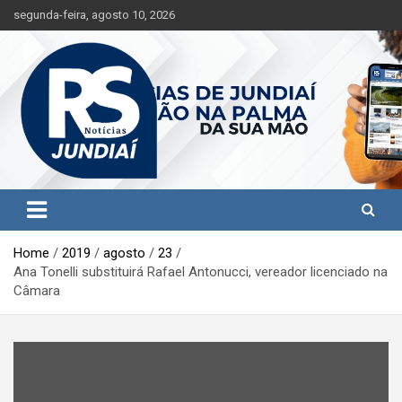
S
segunda-feira, agosto 10, 2026
k
i
p
t
o
c
o
n
t
Jundiaí e região na palma da sua mão!
RS Notícias Jundiaí
e
n
t
Home
2019
agosto
23
Ana Tonelli substituirá Rafael Antonucci, vereador licenciado na
Câmara