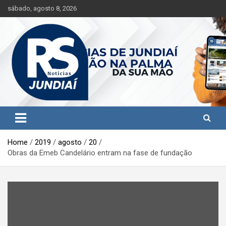
S
sábado, agosto 8, 2026
k
i
p
t
o
c
o
n
t
Jundiaí e região na palma da sua mão!
RS Notícias Jundiaí
e
n
t
Home
2019
agosto
20
Obras da Emeb Candelário entram na fase de fundação