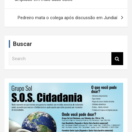
v
e
Pedreiro mata o colega após discussão em Jundiaí
g
a
Buscar
ç
ã
S
e
o
a
d
r
c
e
h
P
o
s
t