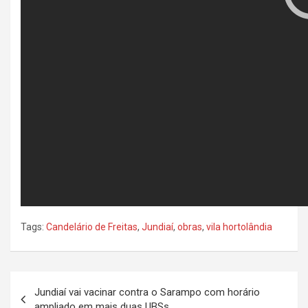
Tags:
Candelário de Freitas
,
Jundiaí
,
obras
,
vila hortolândia
N
Jundiaí vai vacinar contra o Sarampo com horário
a
ampliado em mais duas UBSs