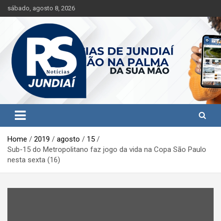
S
sábado, agosto 8, 2026
k
i
p
t
o
c
o
n
t
Jundiaí e região na palma da sua mão!
RS Notícias Jundiaí
e
n
t
Home
2019
agosto
15
Sub-15 do Metropolitano faz jogo da vida na Copa São Paulo
nesta sexta (16)