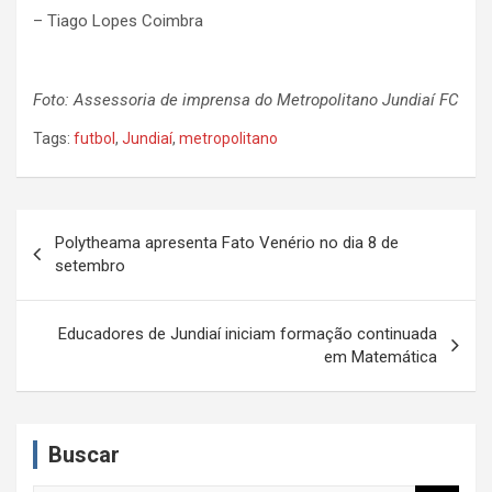
– Tiago Lopes Coimbra
Foto: Assessoria de imprensa do Metropolitano Jundiaí FC
Tags:
futbol
,
Jundiaí
,
metropolitano
N
Polytheama apresenta Fato Venério no dia 8 de
a
setembro
v
e
Educadores de Jundiaí iniciam formação continuada
em Matemática
g
a
ç
Buscar
ã