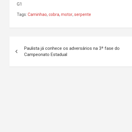
G1
Tags:
Caminhao
,
cobra
,
motor
,
serpente
N
Paulista já conhece os adversários na 3ª fase do
a
Campeonato Estadual
v
e
g
a
ç
ã