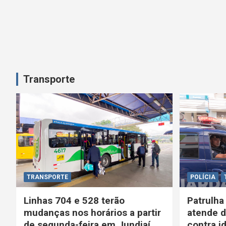
Transporte
TRANSPORTE
POLÍCIA
Linhas 704 e 528 terão
Patrulha
mudanças nos horários a partir
atende d
de segunda-feira em Jundiaí
contra i