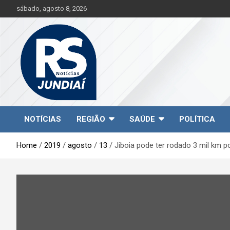
S
sábado, agosto 8, 2026
k
i
p
t
o
c
o
n
t
Jundiaí e região na palma da sua mão!
RS Notícias Jundiaí
e
NOTÍCIAS
REGIÃO
SAÚDE
POLÍTICA
n
t
Home
2019
agosto
13
Jiboia pode ter rodado 3 mil km p