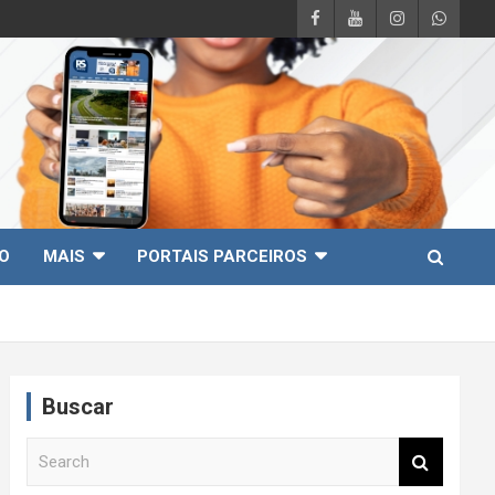
O
MAIS
PORTAIS PARCEIROS
Buscar
S
e
a