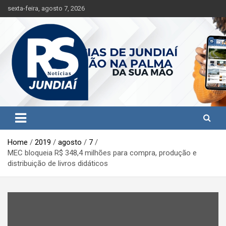
S
sexta-feira, agosto 7, 2026
k
i
p
t
o
c
o
n
t
Jundiaí e região na palma da sua mão!
RS Notícias Jundiaí
e
n
t
Home
2019
agosto
7
MEC bloqueia R$ 348,4 milhões para compra, produção e
distribuição de livros didáticos