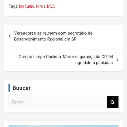
Tags:
bloqueio
,
livros
,
MEC
N
Vereadores se reúnem com secretário de
a
Desenvolvimento Regional em SP
v
e
Campo Limpo Paulista: Morre segurança da CPTM
agredido a pauladas
g
a
ç
Buscar
ã
S
o
e
d
a
r
e
c