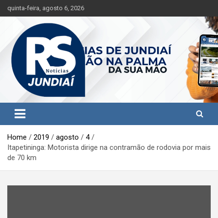
S
quinta-feira, agosto 6, 2026
k
i
p
t
o
c
o
n
t
Jundiaí e região na palma da sua mão!
RS Notícias Jundiaí
e
n
t
Home
2019
agosto
4
Itapetininga: Motorista dirige na contramão de rodovia por mais
de 70 km