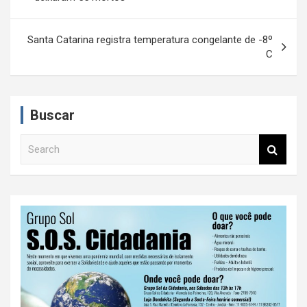
v
e
Santa Catarina registra temperatura congelante de -8º
C
g
a
ç
Buscar
ã
S
o
e
d
a
r
e
c
P
h
o
s
t