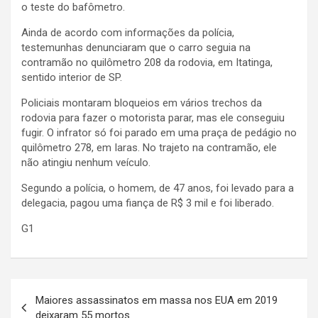
o teste do bafômetro.
Ainda de acordo com informações da polícia,
testemunhas denunciaram que o carro seguia na
contramão no quilômetro 208 da rodovia, em Itatinga,
sentido interior de SP.
Policiais montaram bloqueios em vários trechos da
rodovia para fazer o motorista parar, mas ele conseguiu
fugir. O infrator só foi parado em uma praça de pedágio no
quilômetro 278, em Iaras. No trajeto na contramão, ele
não atingiu nenhum veículo.
Segundo a polícia, o homem, de 47 anos, foi levado para a
delegacia, pagou uma fiança de R$ 3 mil e foi liberado.
G1
N
Maiores assassinatos em massa nos EUA em 2019
a
deixaram 55 mortos