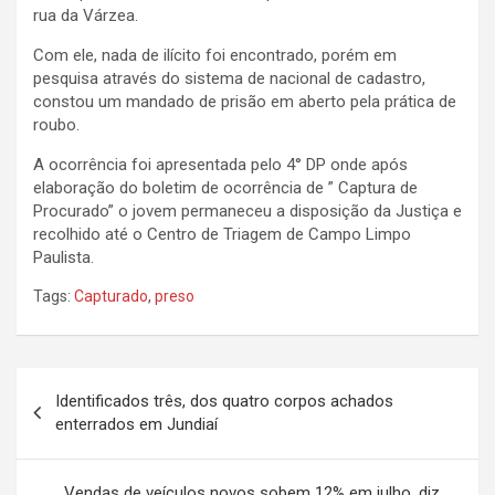
rua da Várzea.
Com ele, nada de ilícito foi encontrado, porém em
pesquisa através do sistema de nacional de cadastro,
constou um mandado de prisão em aberto pela prática de
roubo.
A ocorrência foi apresentada pelo 4° DP onde após
elaboração do boletim de ocorrência de ” Captura de
Procurado” o jovem permaneceu a disposição da Justiça e
recolhido até o Centro de Triagem de Campo Limpo
Paulista.
Tags:
Capturado
,
preso
N
Identificados três, dos quatro corpos achados
a
enterrados em Jundiaí
v
e
Vendas de veículos novos sobem 12% em julho, diz