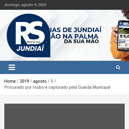
S
domingo, agosto 9, 2026
k
i
p
t
o
c
o
n
t
Jundiaí e região na palma da sua mão!
RS Notícias Jundiaí
e
n
t
Home
2019
agosto
1
Procurado por roubo é capturado pela Guarda Municipal