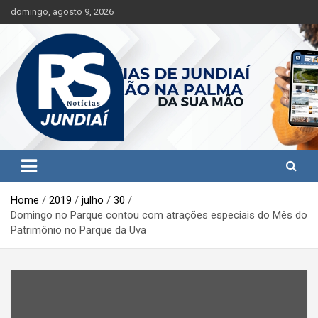
S
domingo, agosto 9, 2026
k
i
p
t
o
c
o
n
t
Jundiaí e região na palma da sua mão!
RS Notícias Jundiaí
e
n
t
Home
2019
julho
30
Domingo no Parque contou com atrações especiais do Mês do
Patrimônio no Parque da Uva