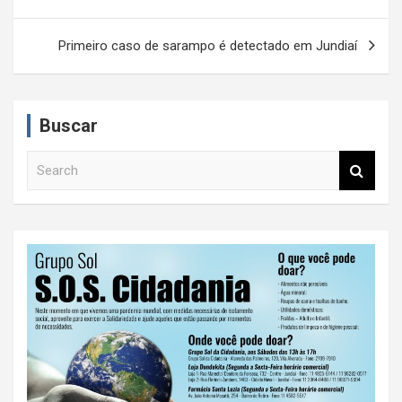
v
e
Primeiro caso de sarampo é detectado em Jundiaí
g
a
Buscar
ç
ã
S
e
o
a
d
r
c
e
h
P
o
s
t