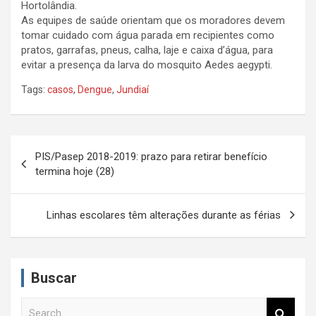
Hortolândia.
As equipes de saúde orientam que os moradores devem
tomar cuidado com água parada em recipientes como
pratos, garrafas, pneus, calha, laje e caixa d’água, para
evitar a presença da larva do mosquito Aedes aegypti.
Tags:
casos
,
Dengue
,
Jundiaí
N
PIS/Pasep 2018-2019: prazo para retirar benefício
a
termina hoje (28)
v
e
Linhas escolares têm alterações durante as férias
g
a
Buscar
ç
ã
S