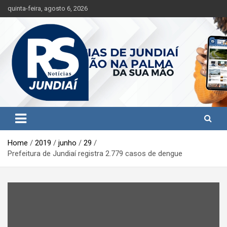
S
quinta-feira, agosto 6, 2026
k
i
p
t
o
c
o
n
t
Jundiaí e região na palma da sua mão!
RS Notícias Jundiaí
e
n
t
Home
2019
junho
29
Prefeitura de Jundiaí registra 2.779 casos de dengue