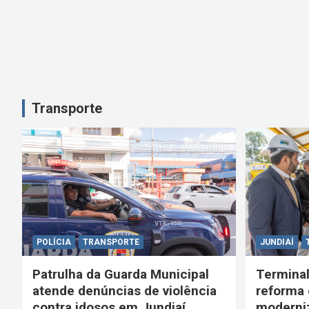
o
s
t
Transporte
POLÍCIA
TRANSPORTE
JUNDIAÍ
Patrulha da Guarda Municipal
Terminal
atende denúncias de violência
reforma 
contra idosos em Jundiaí
moderniz