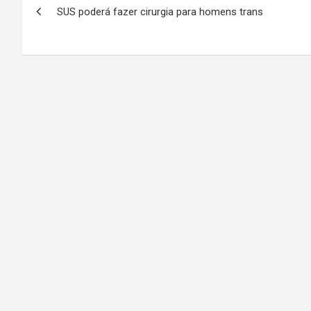
SUS poderá fazer cirurgia para homens trans
a
v
e
g
a
ç
ã
o
d
e
P