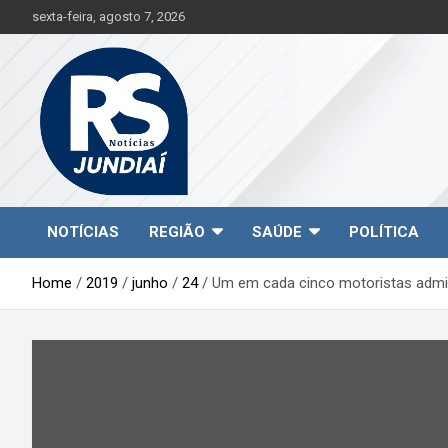
S
sexta-feira, agosto 7, 2026
k
i
p
t
o
c
o
n
t
Jundiaí e região na palma da sua mão!
RS Notícias Jundiaí
e
NOTÍCIAS
REGIÃO
SAÚDE
POLÍTICA
n
t
Home
2019
junho
24
Um em cada cinco motoristas admite