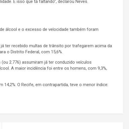
dade. É isso que tá faltando”, declarou Neves.
 de álcool e o excesso de velocidade também foram
já ter recebido multas de trânsito por trafegarem acima da
ra o Distrito Federal, com 15,6%.
 (ou 2.776) assumiram já ter conduzido veículos
ool. A maior incidência foi entre os homens, com 9,3%,
m 14,2%. O Recife, em contrapartida, teve o menor índice: