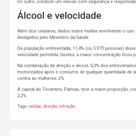
no outro, conduzir um veículo com segurança e responsabili
Álcool e velocidade
Além dos celulares, dados sobre multas envolvendo o uso
divulgados pelo Ministério da Saúde.
Da população entrevistada, 11,4% (ou 5.973 pessoas) disse 
velocidade permitida. Destes, a maior concentração ficou pa
Na combinação de direção e álcool, 5,3% dos entrevistados
motorizados após o consumo de qualquer quantidade de álc
contra as mulheres, 2%.
A capital do Tocantins, Palmas, teve a maior proporção, co
2,2%.
Tags:
celular
,
direção
,
infração
N