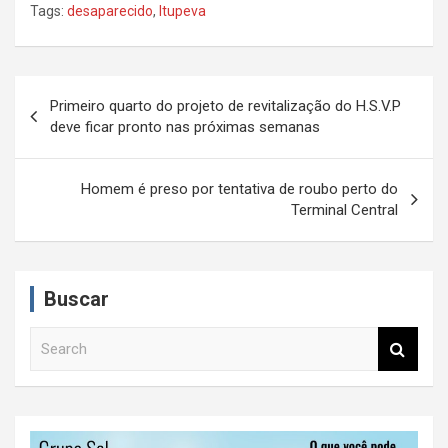
Tags:
desaparecido
,
Itupeva
N
Primeiro quarto do projeto de revitalização do H.S.V.P
a
deve ficar pronto nas próximas semanas
v
e
Homem é preso por tentativa de roubo perto do
Terminal Central
g
a
ç
Buscar
ã
S
o
e
d
a
r
e
c
P
h