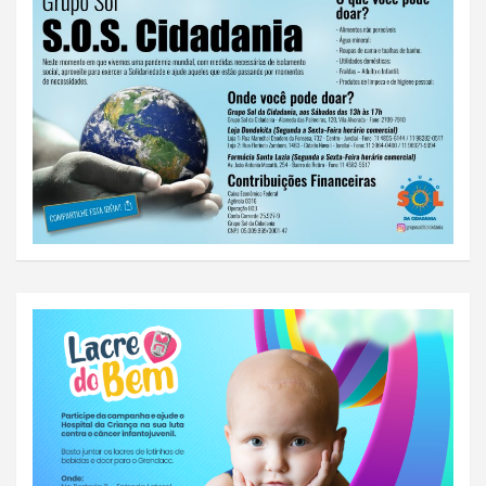
o
s
t