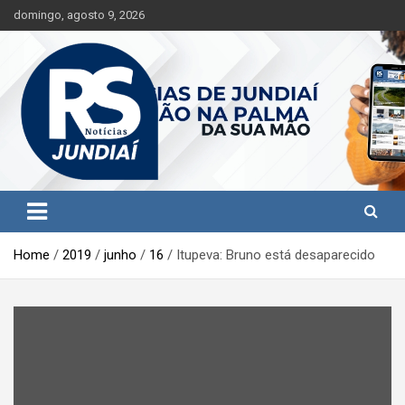
S
domingo, agosto 9, 2026
k
i
p
t
o
c
o
n
t
Jundiaí e região na palma da sua mão!
RS Notícias Jundiaí
e
n
t
Home
2019
junho
16
Itupeva: Bruno está desaparecido